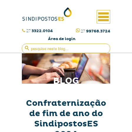
27
3322.0104
27
99768.3724
Área de login
BLOG
Confraternização
de fim de ano do
SindipostosES