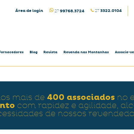
Área de login
27
3322.0104
27
99768.3724
Fornecedores
Blog
Revista
Revenda nas Montanhas
Associe-se
400 associados
os mais de
no e
anto
com rapidez e agilidade, al
cessidades de nossos revendedo