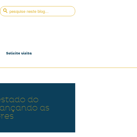
Solicite visita
stado do
cançando as
res