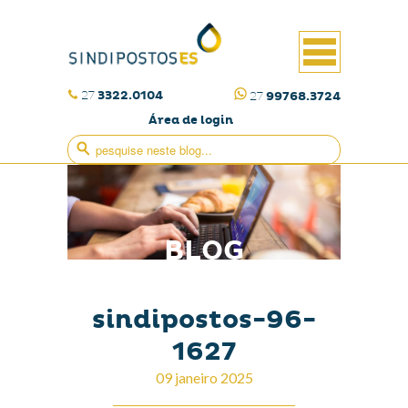
27
3322.0104
27
99768.3724
Área de login
BLOG
sindipostos-96-
1627
09 janeiro 2025