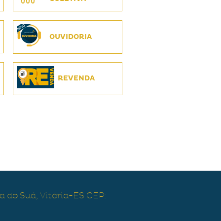
OUVIDORIA
REVENDA
a do Suá, Vitória-ES CEP: