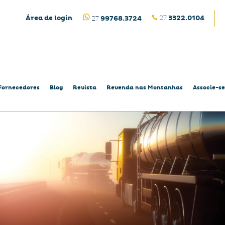
Área de login
27
3322.0104
27
99768.3724
Fornecedores
Blog
Revista
Revenda nas Montanhas
Associe-se