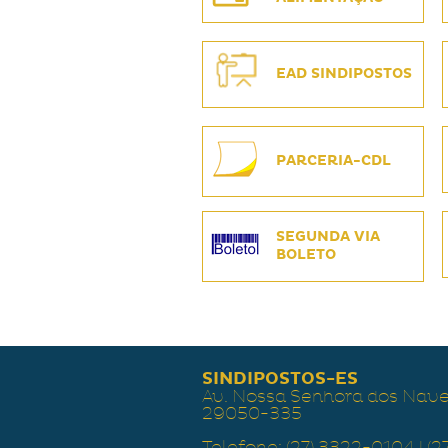
EAD SINDIPOSTOS
PARCERIA-CDL
SEGUNDA VIA
BOLETO
SINDIPOSTOS-ES
Av. Nossa Senhora dos Naveg
29050-335
Telefone: (27) 3322-0104 | (