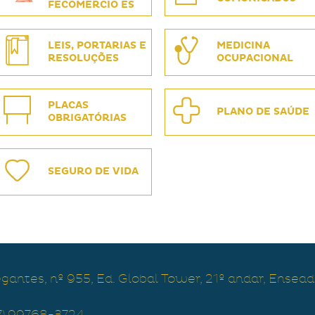
FECOMERCIO ES
LEIS, PORTARIAS E
MEDICINA
RESOLUÇÕES
OCUPACIONAL
PLACAS
PLANO DE SAÚDE
OBRIGATÓRIAS
SEGURO DE VIDA
antes, nº 955, Ed. Global Tower, 21º andar, Ensead
27) 99768-3724