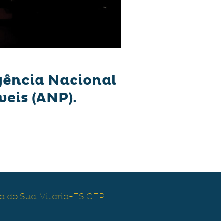
Agência Nacional
veis (ANP).
a do Suá, Vitória-ES CEP: