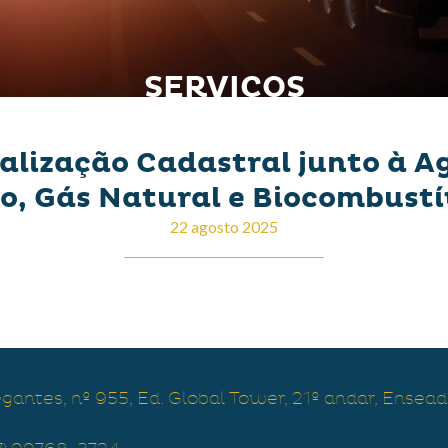
SERVIÇOS
tualização Cadastral junto à 
o, Gás Natural e Biocombustí
22 agosto 2025
antes, nº 955, Ed. Global Tower, 21º andar, Ensead