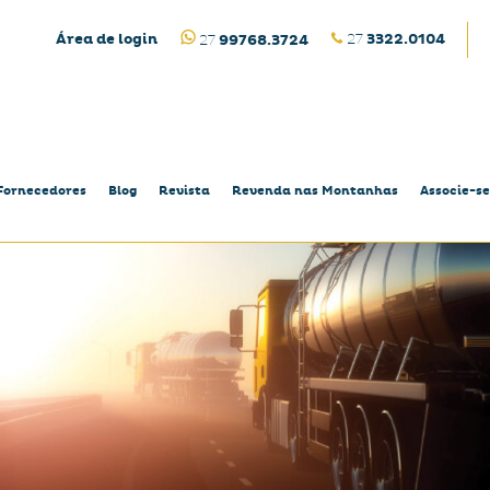
Área de login
27
3322.0104
27
99768.3724
Fornecedores
Blog
Revista
Revenda nas Montanhas
Associe-se