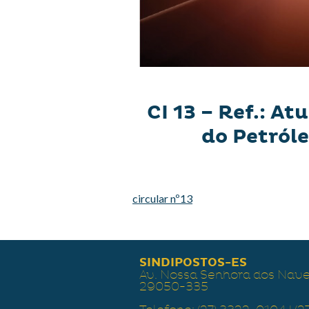
CI 13 – Ref.: A
do Petróle
circular nº13
SINDIPOSTOS-ES
Av. Nossa Senhora dos Naveg
29050-335