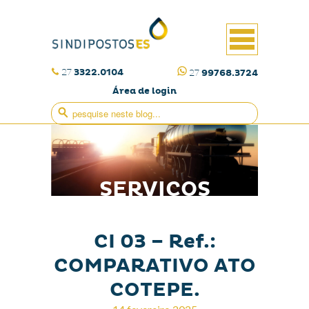
27
3322.0104
27
99768.3724
Área de login
SERVIÇOS
CI 03 – Ref.:
COMPARATIVO ATO
COTEPE.