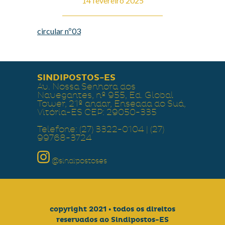
14 fevereiro 2025
circular nº03
SINDIPOSTOS-ES
Av. Nossa Senhora dos
Navegantes, nº 955, Ed. Global
Tower, 21º andar, Enseada do Suá,
Vitória-ES CEP: 29050-335
Telefone: (27) 3322-0104 | (27)
99768-3724
@sindipostoses
copyright 2021 • todos os direitos
reservados ao Sindipostos-ES