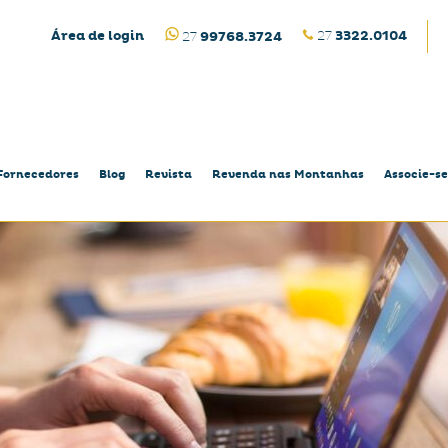
Área de login
27
3322.0104
27
99768.3724
Fornecedores
Blog
Revista
Revenda nas Montanhas
Associe-se