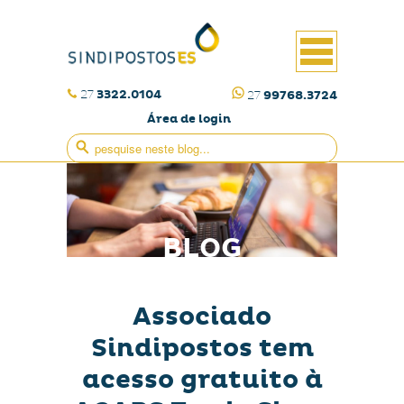
27
3322.0104
27
99768.3724
Área de login
BLOG
Associado
Sindipostos tem
acesso gratuito à